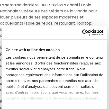
La semaine dernière, BBC Studios a choisi l’École
Nationale Supérieure des Métiers de la Viande pour
louer plusieurs de ses espaces modernes et
accueillants (salle de repos, restaurant, rooftop,
salles de classe, espaces de réception et de réunion)
dans le cadre d’un tournage.
👉 Profitez vous aussi de nos espaces modulables
Ce site web utilise des cookies.
pour vos réunions, séminaires, formations, cocktails,
Les cookies nous permettent de personnaliser le contenu
repas de conseil d’administration, visioconférences,
et les annonces, d'offrir des fonctionnalités relatives aux
etc.
médias sociaux et d'analyser notre trafic. Nous
partageons également des informations sur l'utilisation de
Notre rooftop d’exception avec vue panoramique
notre site avec nos partenaires de médias sociaux, de
sur Paris apportera une touche inoubliable à vos
publicité et d'analyse, qui peuvent combiner celles-ci
événements.
avec d'autres informations que vous leur avez fournies
ou qu'ils ont collectées lors de votre utilisation de leurs
Faites de vos projets un succès dans un lieu unique,
services.
au cœur de la capitale !