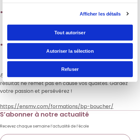
exigence et leur dévouement au quotidien.
🏬
Des chefs d’entreprise/maîtres
Afficher les détails
d’apprentissage
, pour votre confiance, le temps
consacré à accompagner nos jeunes et la
Tout autoriser
transmission de votre précieux savoir-faire.
🏫
De toute l’équipe de l’ENSMV
, qui a fait le
Autoriser la sélection
maximum pour assurer le bon déroulement et la
réussite de ces 2 années de formation.
Refuser
💪Une pensée pour les candidats non admis : ce
résultat ne remet pas en cause vos qualités. Gardez
votre passion et persévérez !
https://ensmv.com/formations/bp-boucher/
S’abonner à notre actualité
Recevez chaque semaine l’actualité de l’école
E-