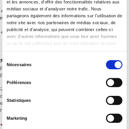
et les annonces, d'offrir des fonctionnalités relatives aux
médias sociaux et d'analyser notre trafic. Nous
🔸
Environnement économique, juridique et
partageons également des informations sur l'utilisation de
management de l’organisation
: 20/20
notre site avec nos partenaires de médias sociaux, de
publicité et d'analyse, qui peuvent combiner celles-ci
🔸
Dossier professionnel
: 20/20
avec d'autres informations que vous leur avez fournies
ou qu'ils ont collectées lors de votre utilisation de leurs
services.
Sélection
🎓
À nos élèves :
Toutes nos félicitations ! Votre
Nécessaires
du
passion, votre rigueur et votre travail régulier ont
consentement
payé.
Préférences
🤝
L’implication de tous les acteurs :
Cette réussite
collective ne serait pas possible sans un
Statistiques
encadrement de qualité. Nous tenons à saluer
l’engagement :
Marketing
👨‍🏫
De nos formateurs
, pour leur pédagogie, leur