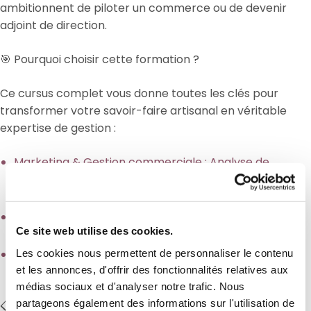
ambitionnent de piloter un commerce ou de devenir
adjoint de direction.
🎯 Pourquoi choisir cette formation ?
Ce cursus complet vous donne toutes les clés pour
transformer votre savoir-faire artisanal en véritable
expertise de gestion :
Marketing & Gestion commerciale : Analyse de
l’environnement, relation client et gestion des
stocks.
Pilotage financier : Maîtrise des bilans, comptes de
Ce site web utilise des cookies.
résultat et tableaux de bord.
Ressources humaines & Droit : Management
Les cookies nous permettent de personnaliser le contenu
et les annonces, d'offrir des fonctionnalités relatives aux
d’équipe, droit du travail et communication.
médias sociaux et d'analyser notre trafic. Nous
partageons également des informations sur l'utilisation de
📋 En bref :