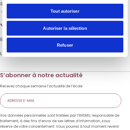
📅 Prochaine rentrée : Septembre 2026
📍 Lieu : ENSMV – 37 Boulevard Soult, 75012 Paris
Tout autoriser
📞 Contactez l’équipe pour booster votre carrière :
Autoriser la sélection
Bérengère Lecorvaisier : 06 47 32 44 01
Refuser
Laurent Courte : 06 75 89 32 38
S’abonner à notre actualité
Recevez chaque semaine l’actualité de l’école
E-
mail
Vos données personnelles sont traitées par l’ENSMV, responsable de
traitement, à des fins d’envoi de ses lettres d’information, sous
réserve de votre consentement. Vous pourrez à tout moment revenir