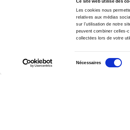
Ce site web utilise des co
sur vos données et vos droits, veuillez consulter notre
Politique de confiden
Les cookies nous permetten
relatives aux médias socia
S’INSCRIRE À LA NEWSLETTER
sur l'utilisation de notre 
peuvent combiner celles-ci
collectées lors de votre uti
Sélection
Nécessaires
Nous
du
suivre
consentement
Retrouvez nos for
sur :
kelformation.c