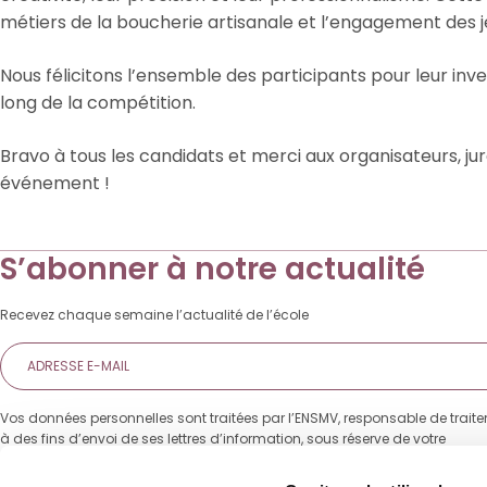
métiers de la boucherie artisanale et l’engagement des jeu
Nous félicitons l’ensemble des participants pour leur inves
long de la compétition.
Bravo à tous les candidats et merci aux organisateurs, jur
événement !
S’abonner à notre actualité
Recevez chaque semaine l’actualité de l’école
E-
mail
Vos données personnelles sont traitées par l’ENSMV, responsable de trait
à des fins d’envoi de ses lettres d’information, sous réserve de votre
consentement. Vous pourrez à tout moment revenir sur votre choix grâce 
de désinscription présent dans toutes nos communications. Pour en savo