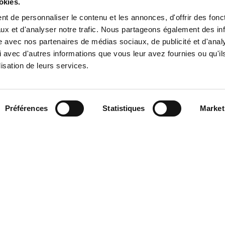
Se perfectionner
Dispositi
okies.
tialité
.
t de personnaliser le contenu et les annonces, d'offrir des fonct
Se reconvertir
L’école
ux et d'analyser notre trafic. Nous partageons également des in
Se qualifier
Ressource
site avec nos partenaires de médias sociaux, de publicité et d'anal
 avec d'autres informations que vous leur avez fournies ou qu'il
Préparation aux concours
lisation de leurs services.
Nous contacter
Préférences
Statistiques
Market
mations
om