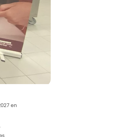
 2027 en
r
es