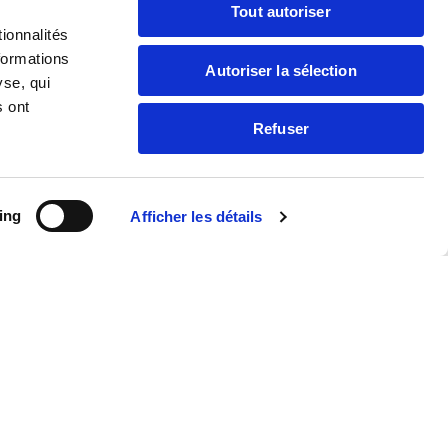
f Promo Jeunes
Tout autoriser
ionnalités
formations
Autoriser la sélection
s digitales
yse, qui
s ont
Refuser
ing
Afficher les détails