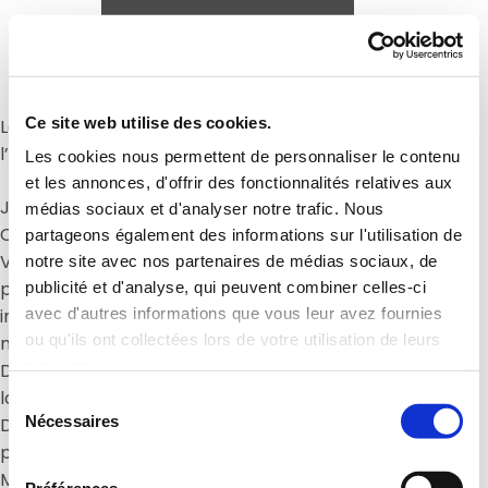
Partager :
Ce site web utilise des cookies.
Le WBC aura lieu les 30 et 31 mars et l’équipe de
l’ENSMV sera fortement mobilisée.
Les cookies nous permettent de personnaliser le contenu
et les annonces, d'offrir des fonctionnalités relatives aux
Jeudi 27 : organisation du cocktail d’ouverture au
médias sociaux et d'analyser notre trafic. Nous
CESE
partageons également des informations sur l'utilisation de
Vendredi 28 : accueil du study tour, des équipes et
notre site avec nos partenaires de médias sociaux, de
partenaires pour une présentation des outils
publicité et d'analyse, qui peuvent combiner celles-ci
avec d'autres informations que vous leur avez fournies
innovants de formation digitale et un apéritif sur
ou qu'ils ont collectées lors de votre utilisation de leurs
notre rooftop.
services.
De vendredi 28 à lundi 31 : mise en place et suivi
logistique du concours
Sélection
Nécessaires
Dimanche 30 et lundi 31 : présence au village des
du
partenaires
consentement
Mardi 1er avril : réalisation au sein de notre
Préférences