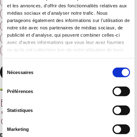
CHEF D'ENTREPRISE
CONJOINT COLLABORATEUR
et les annonces, d'offrir des fonctionnalités relatives aux
médias sociaux et d'analyser notre trafic. Nous
FORMATEURS DE CFA
partageons également des informations sur l'utilisation de
PROFESSIONNELS DE LA BOUCHERIE
notre site avec nos partenaires de médias sociaux, de
publicité et d'analyse, qui peuvent combiner celles-ci
PROFESSIONNELS DE LA CHARCUTERIE
avec d'autres informations que vous leur avez fournies
ou qu'ils ont collectées lors de votre utilisation de leurs
PROFESSIONNELS DU TRAITEUR
SALARIÉ(E)
services.
Sélection
En savoir plus
Nécessaires
du
consentement
Préférences
16 - 16 NOV 2026
Statistiques
420€ HT
PARIS, 75012
Marketing
Décoration des viandes : se perfectionner en