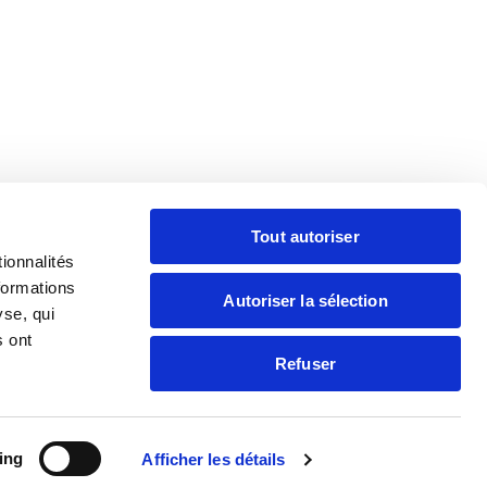
f Promo Jeunes
Tout autoriser
ionnalités
formations
Autoriser la sélection
s digitales
yse, qui
s ont
Refuser
ing
Afficher les détails