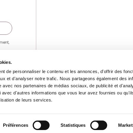
ement,
au lien
ir plus
Se perfectionner
Dispositi
okies.
tialité
.
t de personnaliser le contenu et les annonces, d'offrir des fonct
Se reconvertir
L’école
ux et d'analyser notre trafic. Nous partageons également des in
Se qualifier
Ressource
site avec nos partenaires de médias sociaux, de publicité et d'anal
 avec d'autres informations que vous leur avez fournies ou qu'il
Préparation aux concours
lisation de leurs services.
Nous contacter
Préférences
Statistiques
Market