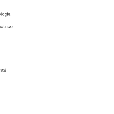
logie.
natrice
rité