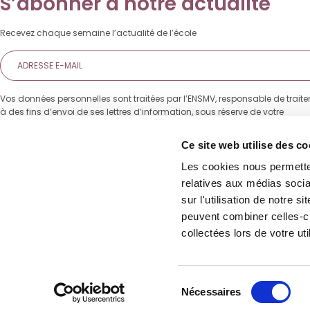
S’abonner à notre actualité
Recevez chaque semaine l’actualité de l’école
E-
mail
Vos données personnelles sont traitées par l’ENSMV, responsable de trait
à des fins d’envoi de ses lettres d’information, sous réserve de votre
consentement. Vous pourrez à tout moment revenir sur votre choix grâce 
de désinscription présent dans toutes nos communications. Pour en savo
Ce site web utilise des co
sur vos données et vos droits, veuillez consulter notre
Politique de confiden
Les cookies nous permetten
relatives aux médias socia
S’INSCRIRE À LA NEWSLETTER
sur l'utilisation de notre 
peuvent combiner celles-ci
collectées lors de votre uti
Sélection
Nécessaires
Nous
du