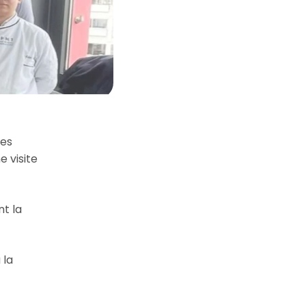
ces
e visite
nt la
 la