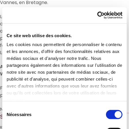
Vannes, en Bretagne.
Les 23 candidats reçus au sein de notre école dans le
cadre des formations Promojeunes de préparation
aux sélections régionales puis aux formations de
Ce site web utilise des cookies.
préparation à cette finale, ont montré leur savoir-
faire pendant ces épreuves.
Les cookies nous permettent de personnaliser le contenu
et les annonces, d'offrir des fonctionnalités relatives aux
Les 3 lauréats de cette 48e édition sont :
médias sociaux et d'analyser notre trafic. Nous
partageons également des informations sur l'utilisation de
Aaron Doré, Firmin Martin (Ille-et-Vilaine) et
notre site avec nos partenaires de médias sociaux, de
William Aurioux-Floiras (Île de France).
publicité et d'analyse, qui peuvent combiner celles-ci
avec d'autres informations que vous leur avez fournies
Félicitations à eux ainsi qu’à tous les participants
ou qu'ils ont collectées lors de votre utilisation de leurs
pour la qualité de leur travail et leur investissement.
services.
Nous leur souhaitons un bel avenir.
Sélection
Nécessaires
S’abonner à notre actualité
du
consentement
Recevez chaque semaine l’actualité de l’école