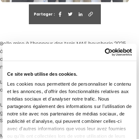
Partager :
Belle mise à l’honneur des trois MAF boucherie 2025
à l’occasion de la remise nationale des récompenses
dans plus de 100 métiers organisée par la société
nationale des meilleurs ouvriers de France.
Ce site web utilise des cookies.
Le magnifique théâtre de Châtelet à Paris a ainsi
Les cookies nous permettent de personnaliser le contenu
accueilli Lilyan, Clement et Benjamin.
et les annonces, d'offrir des fonctionnalités relatives aux
médias sociaux et d'analyser notre trafic. Nous
Une présence rendue possible depuis plus de 5 ans
partageons également des informations sur l'utilisation de
grâce au partenariat noué entre la CFBCT et la
notre site avec nos partenaires de médias sociaux, de
SNMOF.
publicité et d'analyse, qui peuvent combiner celles-ci
avec d'autres informations que vous leur avez fournies
Merci à Pascal pour sa présence importante et à
ou qu'ils ont collectées lors de votre utilisation de leurs