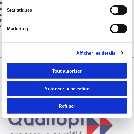
traitement, à des fins d’envoi de ses lettres d’information, sous
réserve de votre consentement. Vous pourrez à tout moment revenir
Statistiques
sur votre choix grâce au lien de désinscription présent dans toutes
nos communications. Pour en savoir plus sur vos données et vos
droits, veuillez consulter notre
Politique de confidentialité
.
Marketing
S’INSCRIRE À LA NEWSLETTER
Afficher les détails
Tout autoriser
Autoriser la sélection
Refuser