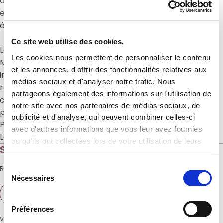
développement des formations courtes et longues
en charcuterie traiteur ainsi que l’organisation des
événements festifs sur notre rooftop.
Ce site web utilise des cookies.
Le professionnalisme connu et reconnu de Jean
Les cookies nous permettent de personnaliser le contenu
Michel, MOF charcutier traiteur, sera un atout
et les annonces, d'offrir des fonctionnalités relatives aux
indéniable pour l’ENSMV et la CFBCT afin de
médias sociaux et d'analyser notre trafic. Nous
répondre aux besoins de ses clients et adhérents,
partageons également des informations sur l'utilisation de
comme développer les compétences et la
notre site avec nos partenaires de médias sociaux, de
polyvalence des bouchers charcutiers traiteurs à
publicité et d'analyse, qui peuvent combiner celles-ci
Paris et partout en France.
avec d'autres informations que vous leur avez fournies
Les projets de développement ne manquent pas 😉.
ou qu'ils ont collectées lors de votre utilisation de leurs
S’abonner à notre actualité
services.
Sélection
Recevez chaque semaine l’actualité de l’école
Nécessaires
du
E-
consentement
mail
Préférences
Vos données personnelles sont traitées par l’ENSMV, responsable de