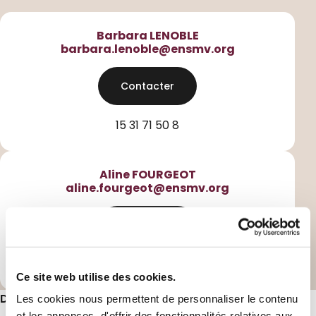
Barbara LENOBLE
barbara.lenoble@ensmv.org
Contacter
15 31 71 50 8
Aline FOURGEOT
aline.fourgeot@ensmv.org
Contacter
01 53 17 15 08
Ce site web utilise des cookies.
Délais accès / temps réponse :
Sous 48 heures
Les cookies nous permettent de personnaliser le contenu
et les annonces, d'offrir des fonctionnalités relatives aux