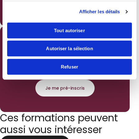
Rechercher
Afficher les détails
Tout autoriser
Cette formation est
Autoriser la sélection
faite pour vous ?
N’hésitez plus !
Refuser
Je me pré-inscris
Ces formations peuvent
aussi vous intéresser