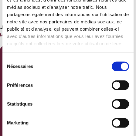
Nos formateurs
médias sociaux et d'analyser notre trafic. Nous
partageons également des informations sur l'utilisation de
notre site avec nos partenaires de médias sociaux, de
Jean-Michel BANNWART
publicité et d'analyse, qui peuvent combiner celles-ci
MOF CHARCUTIER
avec d'autres informations que vous leur avez fournies
ou qu'ils ont collectées lors de votre utilisation de leurs
services.
Sélection
Cette formation est
Nécessaires
du
faite pour vous ?
consentement
N’hésitez plus !
Préférences
Je suis...
Statistiques
Je souhaite...
Marketing