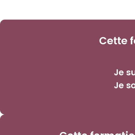
Cette f
Je su
Je so