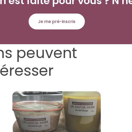
 est faite pour vous ? N’hé
Je me pré-inscris
ns peuvent
téresser