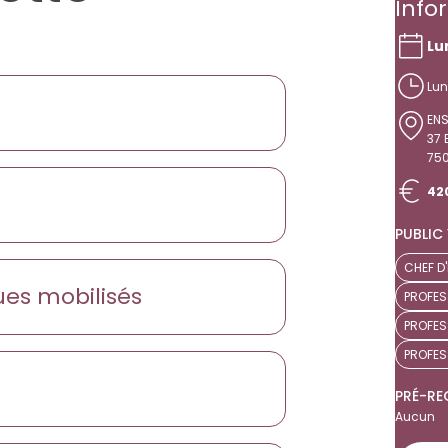
Info
Lu
Lun
EN
37 
750
42
PUBLIC 
CHEF D
es mobilisés
PROFES
PROFES
PROFES
PRÉ-RE
Aucun