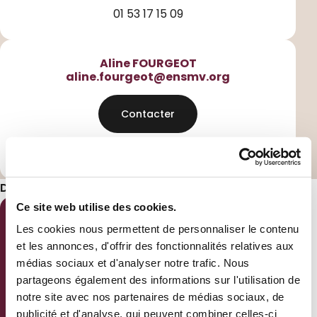
01 53 17 15 09
Aline FOURGEOT
aline.fourgeot@ensmv.org
Contacter
01 53 17 15 08
Délais accès / temps réponse :
Sous 48 heures
Ce site web utilise des cookies.
Les cookies nous permettent de personnaliser le contenu
Cette formation est
et les annonces, d'offrir des fonctionnalités relatives aux
faite pour vous ?
médias sociaux et d'analyser notre trafic. Nous
partageons également des informations sur l'utilisation de
N’hésitez plus !
notre site avec nos partenaires de médias sociaux, de
publicité et d'analyse, qui peuvent combiner celles-ci