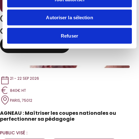
Ces formations peuvent
Autoriser la sélection
aussi vous intéresser
Refuser
Toutes les formations
21 - 22 SEP 2026
840€ HT
PARIS, 75012
AGNEAU : Maîtriser les coupes nationales ou
perfectionner sa pédagogie
PUBLIC VISÉ :